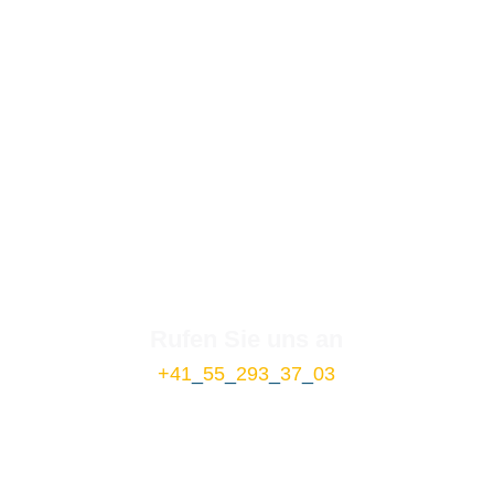
Rufen Sie uns an
+41
_
55
_
293
_
37
_
03