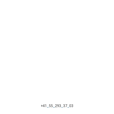
=
+ 15
FÜR
SPENDENBESTÄTIGUNG
ANMELDEN
Rufen Sie uns an
+41
_
55
_
293
_
37
_
03